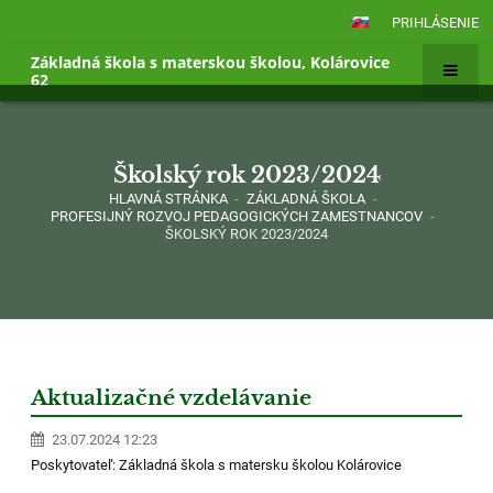
PRIHLÁSENIE
Základná škola s materskou školou, Kolárovice
62
Školský rok 2023/2024
HLAVNÁ STRÁNKA
-
ZÁKLADNÁ ŠKOLA
-
PROFESIJNÝ ROZVOJ PEDAGOGICKÝCH ZAMESTNANCOV
-
ŠKOLSKÝ ROK 2023/2024
Školský
rok
Aktualizačné vzdelávanie
2023/2024
23.07.2024 12:23
Poskytovateľ: Základná škola s matersku školou Kolárovice