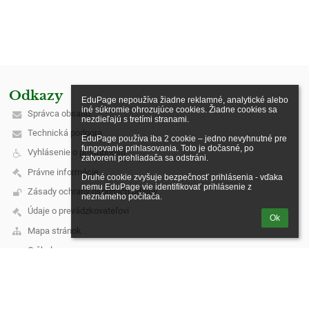
Odkazy
EduPage nepoužíva žiadne reklamné, analytické alebo 
iné súkromie ohrozujúce cookies. Žiadne cookies sa 
Správca obsahu
nezdieľajú s tretími stranami.

Technická podpora
EduPage používa iba 2 cookie – jedno nevyhnutné pre 
fungovanie prihlasovania. Toto je dočasné, po 
Vyhlásenie o prístupnosti
zatvorení prehliadača sa odstráni.

Právne informácie
Druhé cookie zvyšuje bezpečnosť prihlásenia - vďaka 
nemu EduPage vie identifikovať prihlásenie z 
Zásady ochrany osobných údajov
neznámeho počítača.
Údaje o prevádzkovateľovi
Ok
Mapa stránok
O škole
Kontakt
Novinky
Kontakt