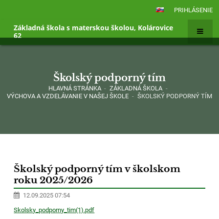
PRIHLÁSENIE
Základná škola s materskou školou, Kolárovice
62
Školský podporný tím
HLAVNÁ STRÁNKA
-
ZÁKLADNÁ ŠKOLA
-
VÝCHOVA A VZDELÁVANIE V NAŠEJ ŠKOLE
-
ŠKOLSKÝ PODPORNÝ TÍM
Školský
podporný
Školský podporný tím v školskom
tím
roku 2025/2026
12.09.2025 07:54
Skolsky_podporny_tim(1).pdf