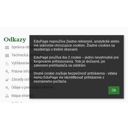
Odkazy
EduPage nepoužíva žiadne reklamné, analytické alebo 
iné súkromie ohrozujúce cookies. Žiadne cookies sa 
Správca obsahu
nezdieľajú s tretími stranami.

Technická podpora
EduPage používa iba 2 cookie – jedno nevyhnutné pre 
fungovanie prihlasovania. Toto je dočasné, po 
Vyhlásenie o prístupnosti
zatvorení prehliadača sa odstráni.

Právne informácie
Druhé cookie zvyšuje bezpečnosť prihlásenia - vďaka 
nemu EduPage vie identifikovať prihlásenie z 
Zásady ochrany osobných údajov
neznámeho počítača.
Údaje o prevádzkovateľovi
Ok
Mapa stránok
O škole
Kontakt
Novinky
Kontakt