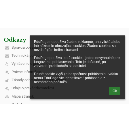
Odkazy
EduPage nepoužíva žiadne reklamné, analytické alebo 
iné súkromie ohrozujúce cookies. Žiadne cookies sa 
Správca obsahu
nezdieľajú s tretími stranami.

Technická podpora
EduPage používa iba 2 cookie – jedno nevyhnutné pre 
fungovanie prihlasovania. Toto je dočasné, po 
Vyhlásenie o prístupnosti
zatvorení prehliadača sa odstráni.

Právne informácie
Druhé cookie zvyšuje bezpečnosť prihlásenia - vďaka 
nemu EduPage vie identifikovať prihlásenie z 
Zásady ochrany osobných údajov
neznámeho počítača.
Údaje o prevádzkovateľovi
Ok
Mapa stránok
O škole
Kontakt
Novinky
Kontakt